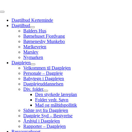
Skip
to
Toggle
content
Navigation
Dagtilbud Kerteminde
Dagtilbud
Balders Hus
Børnehuset Fjordvang
Børnenesby Munkebo
Mælkevejen
Marslev
Nymarken
Dagplejen
Velkommen til Dagplejen
Personale – Dagpleje
Babytegn i Dagplejen
Dagplejeuddannelsen
Div. folder
Den styrkede læreplan
Folder vedr. Søvn
Mad og måltidspollitik
Sidste nyt fra Dagplejen
Dagpleje Syd – Bestyrelse
Årshjul i Dagplejen
Rapporter – Dagplejen
Ressourcehuset