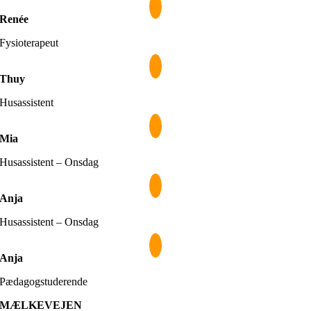
Renée
Fysioterapeut
Thuy
Husassistent
Mia
Husassistent – Onsdag
Anja
Husassistent – Onsdag
Anja
Pædagogstuderende
MÆLKEVEJEN