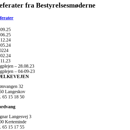
eferater fra Bestyrelsesmøderne
ferater
.09.25
.06.25
.12.24
.05.24
0224
.02.24
.11.23
gplejen – 28.08.23
gplejen – 04-09-23
ÆLKEVEJEN
ønvangen 32
50 Langeskov
f. 65 15 18 50
ordvang
gnar Langesvej 3
00 Kerteminde
f. 65 15 17 55