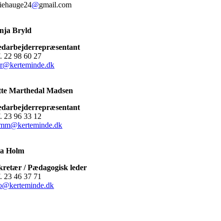
liehauge24
@
gmail.com
nja Bryld
darbejderrepræsentant
f. 22 98 60 27
br@kerteminde.dk
tte Marthedal Madsen
darbejderrepræsentant
f. 23 96 33 12
mm@kerteminde.dk
a Holm
kretær / Pædagogisk leder
f. 23 46 37 71
o@kerteminde.dk