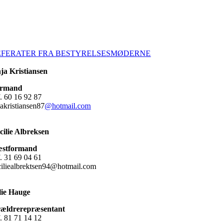
EFERATER FRA BESTYRELSESMØDERNE
ja Kristiansen
rmand
f. 60 16 92 87
jakristiansen87
@hotmail.com
cilie Albreksen
stformand
f. 31 69 04 61
ciliealbrektsen94@hotmail.com
lie Hauge
rældrerepræsentant
f. 81 71 14 12