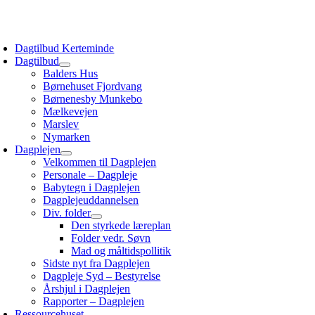
Skip
to
oggle
content
avigation
Dagtilbud Kerteminde
Dagtilbud
Balders Hus
Børnehuset Fjordvang
Børnenesby Munkebo
Mælkevejen
Marslev
Nymarken
Dagplejen
Velkommen til Dagplejen
Personale – Dagpleje
Babytegn i Dagplejen
Dagplejeuddannelsen
Div. folder
Den styrkede læreplan
Folder vedr. Søvn
Mad og måltidspollitik
Sidste nyt fra Dagplejen
Dagpleje Syd – Bestyrelse
Årshjul i Dagplejen
Rapporter – Dagplejen
Ressourcehuset