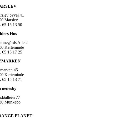
ARSLEV
rslev byvej 41
90 Marslev
f. 65 15 13 50
lders Hus
ønnegårds Alle 2
00 Kerteminde
f. 65 15 17 25
YMARKEN
marken 45
00 Kerteminde
f. 65 15 13 71
rnenesby
ndøalleen 77
30 Munkebo
.
RANGE PLANET