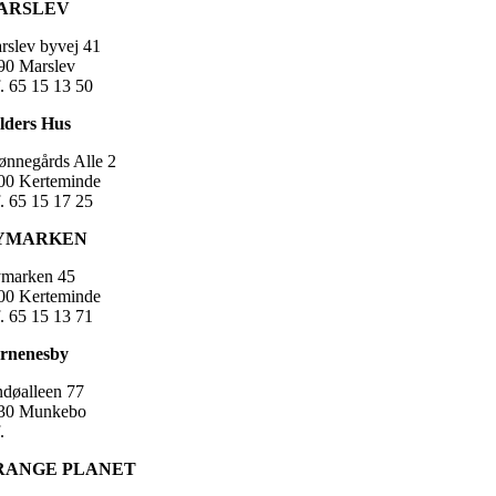
ARSLEV
rslev byvej 41
90 Marslev
f. 65 15 13 50
lders Hus
ønnegårds Alle 2
00 Kerteminde
f. 65 15 17 25
YMARKEN
marken 45
00 Kerteminde
f. 65 15 13 71
rnenesby
ndøalleen 77
30 Munkebo
.
RANGE PLANET