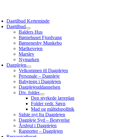
Skip
to
oggle
content
avigation
Dagtilbud Kerteminde
Dagtilbud
Balders Hus
Børnehuset Fjordvang
Børnenesby Munkebo
Mælkevejen
Marslev
Nymarken
Dagplejen
Velkommen til Dagplejen
Personale – Dagpleje
Babytegn i Dagplejen
Dagplejeuddannelsen
Div. folder
Den styrkede læreplan
Folder vedr. Søvn
Mad og måltidspollitik
Sidste nyt fra Dagplejen
Dagpleje Syd – Bestyrelse
Årshjul i Dagplejen
Rapporter – Dagplejen
Ressourcehuset