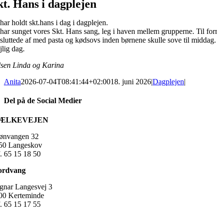
kt. Hans i dagplejen
har holdt skt.hans i dag i dagplejen.
 har sunget vores Skt. Hans sang, leg i haven mellem grupperne. Til for
 sluttede af med pasta og kødsovs inden børnene skulle sove til middag.
jlig dag.
lsen Linda og Karina
Anita
2026-07-04T08:41:44+02:00
18. juni 2026
|
Dagplejen
|
Del på de Social Medier
Facebook
X
LinkedIn
E-
ÆLKEVEJEN
mail
ønvangen 32
50 Langeskov
f. 65 15 18 50
ordvang
gnar Langesvej 3
00 Kerteminde
f. 65 15 17 55