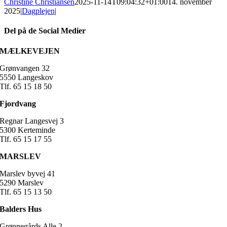
Christine Christiansen
2025-11-14T09:04:32+01:00
14. november
2025
|
Dagplejen
|
Del på de Social Medier
Facebook
X
LinkedIn
E-
MÆLKEVEJEN
mail
Grønvangen 32
5550 Langeskov
Tlf. 65 15 18 50
Fjordvang
Regnar Langesvej 3
5300 Kerteminde
Tlf. 65 15 17 55
MARSLEV
Marslev byvej 41
5290 Marslev
Tlf. 65 15 13 50
Balders Hus
Grønnegårds Alle 2