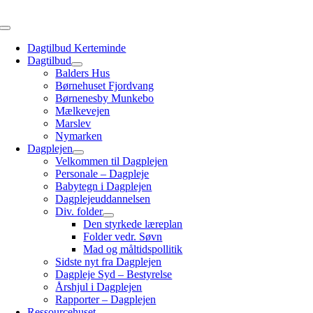
Skip
to
Toggle
content
Navigation
Dagtilbud Kerteminde
Dagtilbud
Balders Hus
Børnehuset Fjordvang
Børnenesby Munkebo
Mælkevejen
Marslev
Nymarken
Dagplejen
Velkommen til Dagplejen
Personale – Dagpleje
Babytegn i Dagplejen
Dagplejeuddannelsen
Div. folder
Den styrkede læreplan
Folder vedr. Søvn
Mad og måltidspollitik
Sidste nyt fra Dagplejen
Dagpleje Syd – Bestyrelse
Årshjul i Dagplejen
Rapporter – Dagplejen
Ressourcehuset